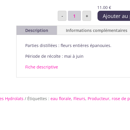
11.00
€
quantité
Ajouter au
-
+
de
Eau
Description
Informations complémentaires
florale
de
rose
Parties distillées : fleurs entières épanouies.
de
Provins
Période de récolte : mai à juin
Fiche descriptive
les Hydrolats
Étiquettes :
eau florale
,
Fleurs
,
Producteur
,
rose de p