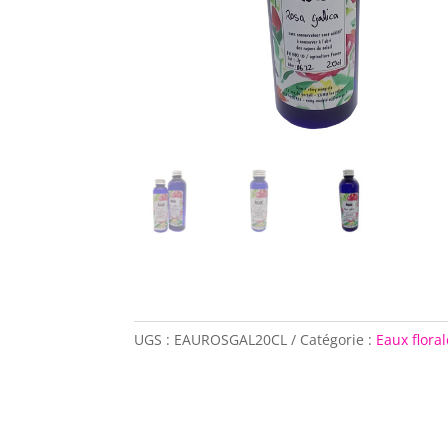
UGS :
EAUROSGAL20CL
Catégorie :
Eaux flora