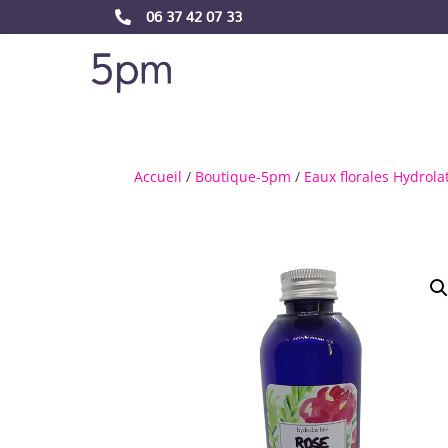
06 37 42 07 33

Accueil
/
Boutique-5pm
/
Eaux florales Hydrola