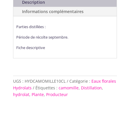
camomille
Description
-
Informations complémentaires
10
cl
Parties distillées :
Période de récolte septembre.
Fiche descriptive
UGS :
HYDCAMOMILLE10CL
Catégorie :
Eaux florales
Hydrolats
Étiquettes :
camomille
,
Distillation
,
hydrolat
,
Plante
,
Producteur