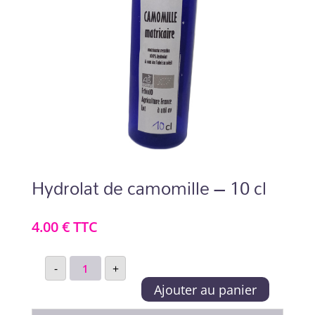
Hydrolat de camomille – 10 cl
4.00
€
TTC
quantité
-
+
de
Ajouter au panier
Hydrolat
de