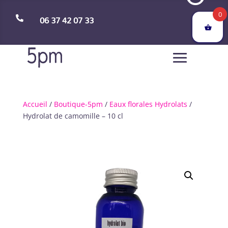
0
06 37 42 07 33

Accueil
/
Boutique-5pm
/
Eaux florales Hydrolats
/
Hydrolat de camomille – 10 cl