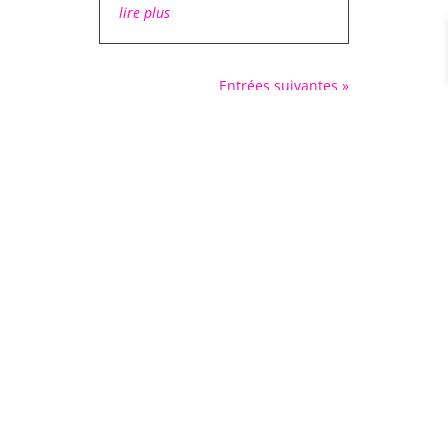
lire plus
Entrées suivantes »

Notre ferme
zone des Tuilières – Les Pilles 26110
chemin du Belly – Aubres 26110
