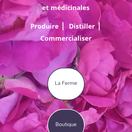
et médicinales
Produire ⎪ Distiller ⎪
Commercialiser
La Ferme
Boutique