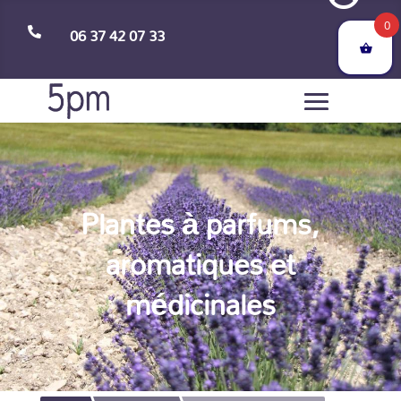
0
06 37 42 07 33

Plantes à parfums,
aromatiques et
médicinales