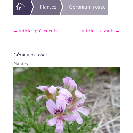

Plantes
Géranium rosat
←
Articles précédents
Articles suivants
→
Géranium rosat
Plantes