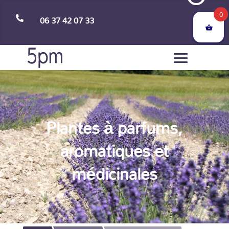
0
06 37 42 07 33

Plantes à parfums,
aromatiques et
médicinales