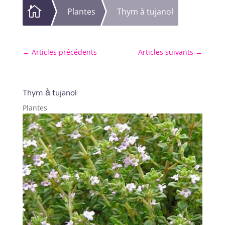

Plantes
Thym à tujanol
←
Articles précédents
Articles suivants
→
Thym à tujanol
Plantes