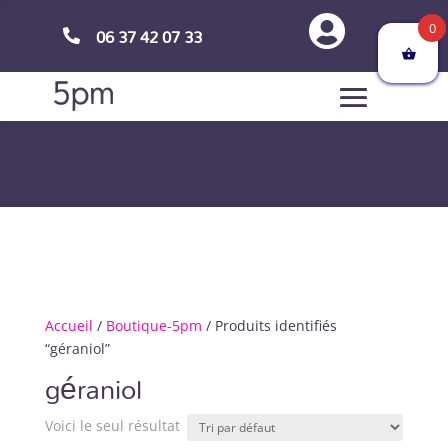

0
06 37 42 07 33

Accueil
/
Boutique-5pm
/ Produits identifiés
“géraniol”
géraniol
Voici le seul résultat