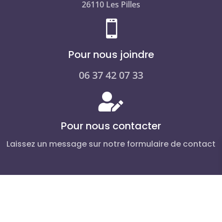
26110 Les Pilles

Pour nous joindre
06 37 42 07 33

Pour nous contacter
Laissez un message sur notre formulaire de contact
mentions légales et politique de confidentialité
–
conditions générales de vente
CGV
copyright © 2026- 5pm
DynamicCommWeb
