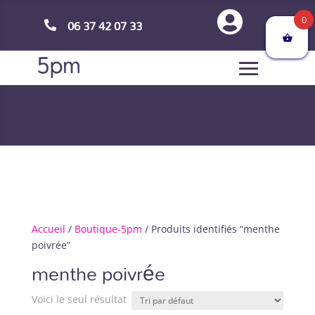

0
06 37 42 07 33

Accueil
/
Boutique-5pm
/ Produits identifiés “menthe
poivrée”
menthe poivrée
Voici le seul résultat