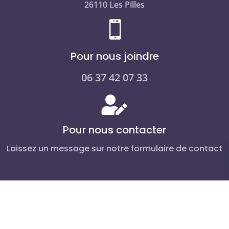
26110 Les Pilles

Pour nous joindre
06 37 42 07 33

Pour nous contacter
Laissez un message sur notre formulaire de contact
mentions légales et politique de confidentialité
–
conditions générales de vente
CGV
copyright © 2026- 5pm
DynamicCommWeb
